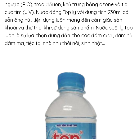
ngược (R.O), trao đổi ion, khử trùng bằng ozone và tia
cực tím (U.V). Nước đóng Top ly với dung tích 230ml có
sẵn ống hút tiện dụng luôn mang đến cảm giác sản
khoái và thư thái khi sử dụng sản phẩm. Nước suối ly top
luôn là sự lựa chọn đúng đắn cho các đám cưới, đám hỏi,
đám ma, tiệc tại nhà như thôi nôi, sinh nhật…