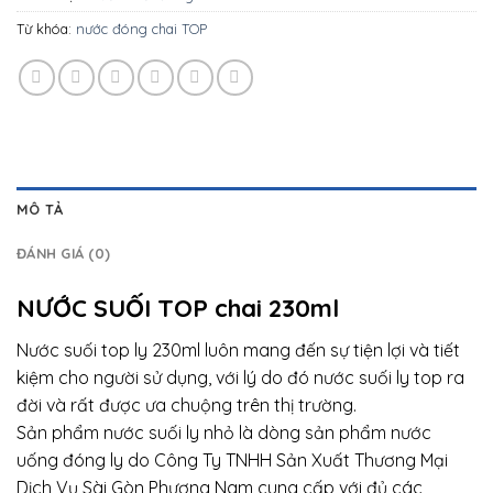
Từ khóa:
nước đóng chai TOP
MÔ TẢ
ĐÁNH GIÁ (0)
NƯỚC SUỐI TOP chai 230ml
Nước suối top ly 230ml luôn mang đến sự tiện lợi và tiết
kiệm cho người sử dụng, với lý do đó nước suối ly top ra
đời và rất được ưa chuộng trên thị trường.
Sản phẩm nước suối ly nhỏ là dòng sản phẩm nước
uống đóng ly do Công Ty TNHH Sản Xuất Thương Mại
Dịch Vụ Sài Gòn Phương Nam cung cấp với đủ các