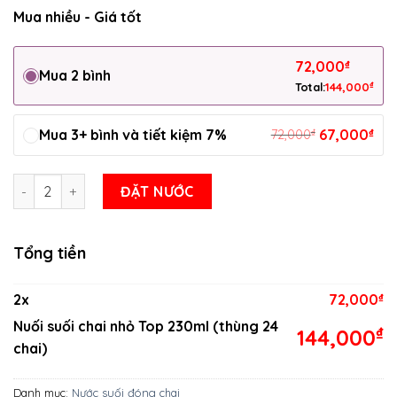
Mua nhiều - Giá tốt
72,000
₫
Mua 2 bình
₫
Total:
144,000
Mua 3+ bình và tiết kiệm 7%
₫
67,000
₫
72,000
Nuối suối chai nhỏ Top 230ml (thùng 24 chai) số lượng
ĐẶT NƯỚC
Tổng tiền
2
x
72,000
₫
Nuối suối chai nhỏ Top 230ml (thùng 24
₫
144,000
chai)
Danh mục:
Nước suối đóng chai