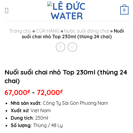
Skip
to
0
content
Trang chủ
»
CỬA HÀNG
»
Nước suối đóng chai
»
Nuối
suối chai nhỏ Top 230ml (thùng 24 chai)
Nuối suối chai nhỏ Top 230ml (thùng 24
chai)
67,000
₫
-
72,000
₫
Nhà sản xuất:
Công Ty Sài Gòn Phương Nam
Xuất xứ:
Việt Nam
Dung tích:
230ml
Số lượng:
Thùng / 48 Ly