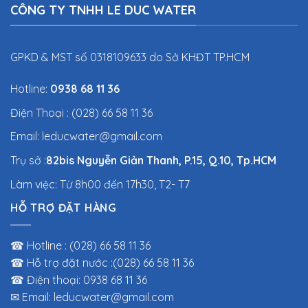
CÔNG TY TNHH LE DUC WATER
GPKD & MST số 0318109633 do Sở KHĐT TP.HCM
Hotline:
0938 68 11 36
Điện Thoại : (028) 66 58 11 36
Email: leducwater@gmail.com
Trụ sở :
82bis Nguyễn Giản Thanh, P.15, Q.10, Tp.HCM
Làm việc: Từ 8h00 đến 17h30, T2- T7
HỖ TRỢ ĐẶT HÀNG
☎ Hotline : (028) 66 58 11 36
☎ Hỗ trợ đặt nước :(028) 66 58 11 36
☎ Điện thoại: 0938 68 11 36
✉ Email: leducwater@gmail.com