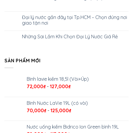
Đại lý nước gần đây tại Tp.HCM – Chọn đúng nơi
giao tận nơi
Những Sai Lầm Khi Chọn Đại Lý Nước Giá Rẻ
SẢN PHẨM MỚI
Bình lavie kiềm 18,5l (Vòi+Úp)
72,000
₫
-
127,000
₫
Bình Nước LaVie 19L (có vòi)
70,000
₫
-
125,000
₫
Nước uống kiềm Bidrico Ion Green bình 19L