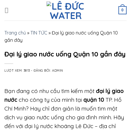
Skip
to
0
content
Trang chủ
»
TIN TỨC
»
Đại lý giao nước uống Quận 10
gần đây
Đại lý giao nước uống Quận 10 gần đây
LƯỢT XEM: 3813
-
ĐĂNG BỞI:
ADMIN
Bạn đang có nhu cầu tìm kiếm một
đại lý giao
nước
cho công ty của mình tại
quận 10
TP. Hồ
Chí Minh? Hay chỉ đơn giản là muốn tìm một
dịch vụ giao nước uống cho gia đình mình. Hãy
đến với đại lý nước khoáng Lê Đức
– địa chỉ