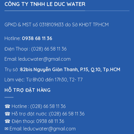
CÔNG TY TNHH LE DUC WATER
GPKD & MST số 0318109633 do Sở KHĐT TP.HCM
Hotline:
0938 68 11 36
Điện Thoại : (028) 66 58 11 36
Email: leducwater@gmail.com
Trụ sở :
82bis Nguyễn Giản Thanh, P.15, Q.10, Tp.HCM
Làm việc: Từ 8h00 đến 17h30, T2- T7
HỖ TRỢ ĐẶT HÀNG
☎ Hotline : (028) 66 58 11 36
☎ Hỗ trợ đặt nước :(028) 66 58 11 36
☎ Điện thoại: 0938 68 11 36
✉ Email: leducwater@gmail.com