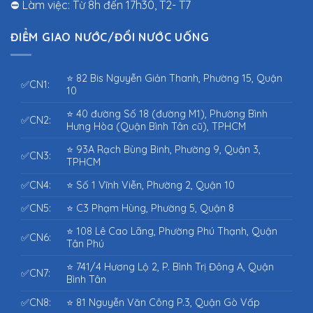
⛔ Làm việc: Từ 8h đến 17h30, T2- T7
ĐIỂM GIAO NƯỚC/ĐỔI NƯỚC UỐNG
⭐ 82 Bis Nguyễn Giản Thanh, Phường 15, Quận
✅CN1:
10
⭐ 40 đường Số 18 (đường M1), Phường Bình
✅CN2:
Hưng Hòa (Quận Bình Tân cũ), TPHCM
⭐ 93A Rạch Bùng Binh, Phường 9, Quận 3,
✅CN3:
TPHCM
✅CN4:
⭐ Số 1 Vĩnh Viễn, Phường 2, Quận 10
✅CN5:
⭐ C3 Phạm Hùng, Phường 5, Quận 8
⭐ 108 Lê Cao Lãng, Phường Phú Thạnh, Quận
✅CN6:
Tân Phú
⭐ 741/4 Hương Lộ 2, P. Bình Trị Đông A, Quận
✅CN7:
Bình Tân
✅CN8:
⭐ 81 Nguyễn Văn Công P.3, Quận Gò Vấp