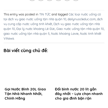
This entry was posted in
TIN TỨC
and tagged
Các loại nước uống có
tại dịch vụ giao nước uống tận nhà quận 10
,
dailynuocleduc.com
,
dịch
vụ cung cấp nước uống tinh khiết
,
Dịch vụ giao nước uống tận nhà
quận 10
,
Đại lý nước khoáng Lê Đức
,
Giao nước uống tận nhà quận 10
,
giao nước uống tận nhà quận 5
,
Nước khoáng Lavie
,
Nước tinh khiết
Vihawa
.
Bài viết cùng chủ đề:
Gọi Nước Bình 20L Giao
Đổi bình nước 20 lít gần
Tận Nhà Nhanh Nhất,
đây nhất – Lựa chọn nhanh
Chính Hãng
cho gia đình bận rộn