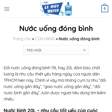
Skip
to
0
content
Nước uống đóng bình
Trang chủ
»
CỬA HÀNG
»
Nước uống đóng bình
Đổi nước uống đóng bình 19L hay 20L đảm bảo chất
lượng là nhu cầu thiết yếu hàng ngày của người dân
TPHCM hiện nay. Chính vì vậy mà những cụm từ như “đổi
nước uống gần đây”, “giao nước uống gần đây”, “đổi
nước bình gần đây”…luôn được người tiêu dùng tìm kiếm
nhiều.
Nước bình 20L – nhu cầu tất yếu của cuộc