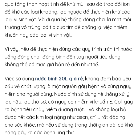
qua tầng than hoạt tính để khử mùi, sau đó trao đổi ion
để khử các loại khoáng, lọc ngược để thực hiện khử các
loại vi sinh vật. Và đi qua hệ thống đóng chai là một môi
trường vô trùng, có tia cực tím để chống lại việc nhiễm
khuẩn hay các loại vi sinh vật.
Vì vậy, nếu để thực hiện đúng các quy trình trên thì nước
uống đóng chai, đóng bình đến tay người tiêu dùng
không thể có mức giá bản rẻ đến như thế.
Việc sử dụng
nước bình 20L giá rẻ
, không đảm bảo yêu
cầu về chất lượng là một nguồn gây bệnh vô cùng nguy
hiểm cho người dùng. Nước bình sử dụng hệ thống xử lý
lạc hậu, lọc thô sơ, có nguy cơ nhiễm vi khuẩn E. Coli gây
ra bệnh tiêu chảy, viêm đường ruột…. và không loại bỏ
được hết các kim loại nặng như asen, chì,… rất độc hại
cho sức khỏe, mà nếu sử dụng trong thời gian dài có khả
năng gây ra các bệnh ung thư.