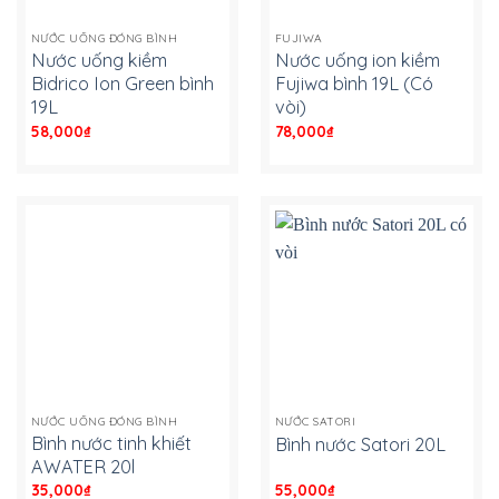
NƯỚC UỐNG ĐÓNG BÌNH
FUJIWA
Nước uống kiềm
Nước uống ion kiềm
Bidrico Ion Green bình
Fujiwa bình 19L (Có
19L
vòi)
58,000
₫
-
78,000
₫
-
NƯỚC UỐNG ĐÓNG BÌNH
NƯỚC SATORI
Bình nước tinh khiết
Bình nước Satori 20L
AWATER 20l
35,000
₫
-
55,000
₫
-