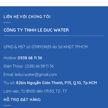
LIÊN HỆ VỚI CHÚNG TÔI
CÔNG TY TNHH LE DUC WATER
GPKD & MST số 0318109633 do Sở KHĐT TP.HCM
Hotline:
0938 68 11 36
Điện Thoại : (028) 66 58 11 36
Email: leducwater@gmail.com
Trụ sở :
82bis Nguyễn Giản Thanh, P.15, Q.10, Tp.HCM
Làm việc: Từ 8h00 đến 17h30, T2- T7
HỖ TRỢ ĐẶT HÀNG