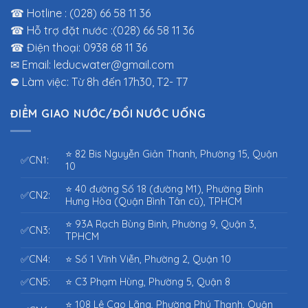
☎ Hotline : (028) 66 58 11 36
☎ Hỗ trợ đặt nước :(028) 66 58 11 36
☎ Điện thoại: 0938 68 11 36
✉ Email: leducwater@gmail.com
⛔ Làm việc: Từ 8h đến 17h30, T2- T7
ĐIỂM GIAO NƯỚC/ĐỔI NƯỚC UỐNG
⭐ 82 Bis Nguyễn Giản Thanh, Phường 15, Quận
✅CN1:
10
⭐ 40 đường Số 18 (đường M1), Phường Bình
✅CN2:
Hưng Hòa (Quận Bình Tân cũ), TPHCM
⭐ 93A Rạch Bùng Binh, Phường 9, Quận 3,
✅CN3:
TPHCM
✅CN4:
⭐ Số 1 Vĩnh Viễn, Phường 2, Quận 10
✅CN5:
⭐ C3 Phạm Hùng, Phường 5, Quận 8
⭐ 108 Lê Cao Lãng, Phường Phú Thạnh, Quận