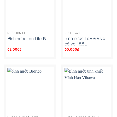
NƯỚC ION LIFE
NƯỚC LAVIE
Bình nước LaVie Viva
Bình nước Ion Life 19L
có vòi 18.5L
68,000
₫
-
60,000
₫
-