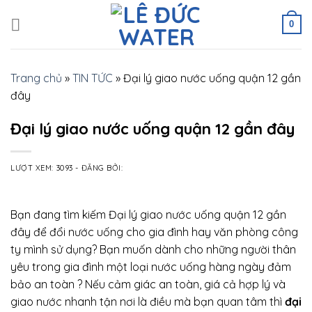
Skip
to
0
content
Trang chủ
»
TIN TỨC
»
Đại lý giao nước uống quận 12 gần
đây
Đại lý giao nước uống quận 12 gần đây
LƯỢT XEM: 3093
-
ĐĂNG BỞI:
Bạn đang tìm kiếm Đại lý giao nước uống quận 12 gần
đây để đổi nước uống cho gia đình hay văn phòng công
ty mình sử dụng? Bạn muốn dành cho những người thân
yêu trong gia đình một loại nước uống hàng ngày đảm
bảo an toàn ? Nếu cảm giác an toàn, giá cả hợp lý và
giao nước nhanh tận nơi là điều mà bạn quan tâm thì
đại