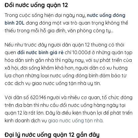
Đổi nước uống quận 12
Trong cuộc sống hiện đại ngày nay,
nước uống đóng
bình 20L
đang đóng một vai trò quan trọng không thể
thiếu trong mỗi hỗ gia đình, văn phòng công ty…
Nếu như trước đây người dân quận 12 thường có thói
quen
đổi nước bình giá rẻ
chỉ 10.000đ ở những quán tạp
hóa dân sinh gần nhà thì ngày nay, với sự phát triển của
xã hội, đời sống khấm khá hơn, người dân có xu hướng
lựa chọn những loại nước uống đóng bình đảm bảo từ
các dịch vụ giao nước uống tận nhà uy tín.
Với dân số 620.146 người và nhiều cơ quan, tổ chức đóng
trên địa bàn thì nhu cầu đổi nước uống hàng ngày tại
quận 12 là rất lớn. Đây là điều kiện thuận lợi để phát triển
kinh doanh dịch vụ
giao nước uống tận nhà
.
Đại lý nước uống quận 12 gần đây