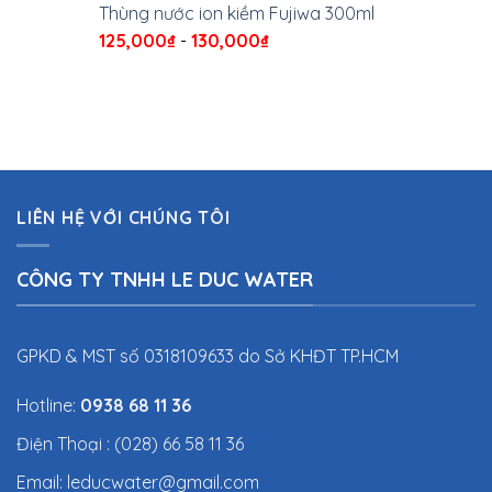
Thùng nước ion kiềm Fujiwa 300ml
125,000
₫
-
130,000
₫
LIÊN HỆ VỚI CHÚNG TÔI
CÔNG TY TNHH LE DUC WATER
GPKD & MST số 0318109633 do Sở KHĐT TP.HCM
Hotline:
0938 68 11 36
Điện Thoại : (028) 66 58 11 36
Email: leducwater@gmail.com