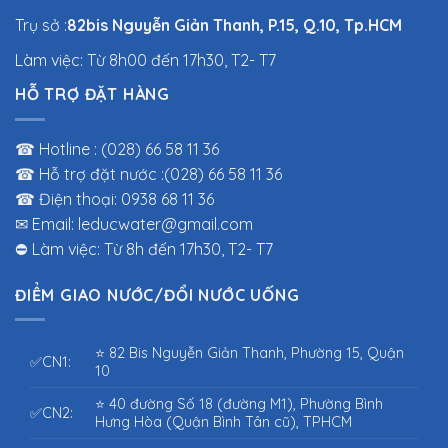
Trụ sở :
82bis Nguyễn Giản Thanh, P.15, Q.10, Tp.HCM
Làm việc: Từ 8h00 đến 17h30, T2- T7
HỖ TRỢ ĐẶT HÀNG
☎ Hotline : (028) 66 58 11 36
☎ Hỗ trợ đặt nước :(028) 66 58 11 36
☎ Điện thoại: 0938 68 11 36
✉ Email: leducwater@gmail.com
⛔ Làm việc: Từ 8h đến 17h30, T2- T7
ĐIỂM GIAO NƯỚC/ĐỔI NƯỚC UỐNG
⭐ 82 Bis Nguyễn Giản Thanh, Phường 15, Quận
✅CN1:
10
⭐ 40 đường Số 18 (đường M1), Phường Bình
✅CN2:
Hưng Hòa (Quận Bình Tân cũ), TPHCM