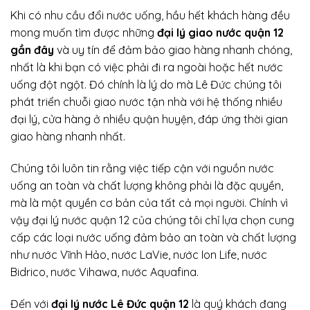
Khi có nhu cầu đổi nước uống, hầu hết khách hàng đều
mong muốn tìm được những
đại lý giao nước quận 12
gần đây
và uy tín để đảm bảo giao hàng nhanh chóng,
nhất là khi bạn có việc phải đi ra ngoài hoặc hết nước
uống đột ngột. Đó chính là lý do mà Lê Đức chúng tôi
phát triển chuỗi giao nước tận nhà với hệ thống nhiều
đại lý, cửa hàng ở nhiều quận huyện, đáp ứng thời gian
giao hàng nhanh nhất.
Chúng tôi luôn tin rằng việc tiếp cận với nguồn nước
uống an toàn và chất lượng không phải là đặc quyền,
mà là một quyền cơ bản của tất cả mọi người. Chính vì
vậy đại lý nước quận 12 của chúng tôi chỉ lựa chọn cung
cấp các loại nước uống đảm bảo an toàn và chất lượng
như nước Vĩnh Hảo, nước LaVie, nước Ion Life, nước
Bidrico, nước Vihawa, nước Aquafina.
Đến với
đại lý nước Lê Đức quận 12
là quý khách đang