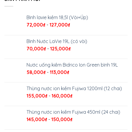
Bình lavie kiềm 18,5l (Vòi+Úp)
72,000
₫
-
127,000
₫
Bình Nước LaVie 19L (có vòi)
70,000
₫
-
125,000
₫
Nước uống kiềm Bidrico Ion Green bình 19L
58,000
₫
-
113,000
₫
Thùng nước ion kiềm Fujiwa 1200ml (12 chai)
155,000
₫
-
160,000
₫
Thùng nước ion kiềm Fujiwa 450ml (24 chai)
145,000
₫
-
150,000
₫