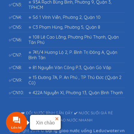
⭐ 93A Rạch Bùng Binh, Phường 9, Quận 3,
✅CN3:
TPHCM
✅CN4:
⭐ Số 1 Vĩnh Viễn, Phường 2, Quận 10
✅CN5:
⭐ C3 Phạm Hùng, Phường 5, Quận 8
⭐ 108 Lê Cao Lãng, Phường Phú Thạnh, Quận
✅CN6:
Tân Phú
⭐ 741/4 Hương Lộ 2, P. Bình Trị Đông A, Quận
✅CN7:
Bình Tân
✅CN8:
⭐ 81 Nguyễn Văn Công P.3, Quận Gò Vấp
⭐ 15 Đường 7A, P. An Phú , TP Thủ Đức (Quận 2
✅CN9:
Cũ)
✅CN10:
⭐ 422A Nguyễn Xí, Phường 13, Quận Bình Thạnh
❤️ ĐỔI NƯỚC BÌNH GẦN ĐÂY
✔️ NƯỚC SUỐI GIÁ RẺ
⭐⭐⭐⭐⭐ GIAO NƯỚC NHANH
Xin chào
Liên hệ
Copyright 2014 ©
Đại lý giao nước uống
Leducwater.vn