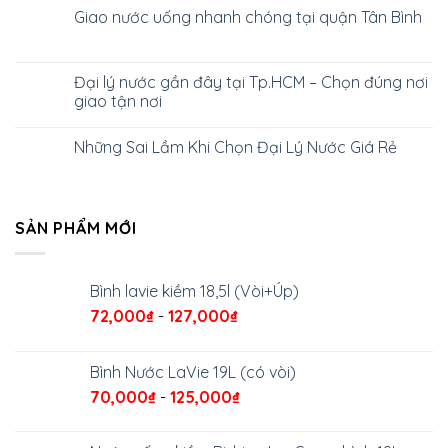
Giao nước uống nhanh chóng tại quận Tân Bình
Đại lý nước gần đây tại Tp.HCM – Chọn đúng nơi
giao tận nơi
Những Sai Lầm Khi Chọn Đại Lý Nước Giá Rẻ
SẢN PHẨM MỚI
Bình lavie kiềm 18,5l (Vòi+Úp)
72,000
₫
-
127,000
₫
Bình Nước LaVie 19L (có vòi)
70,000
₫
-
125,000
₫