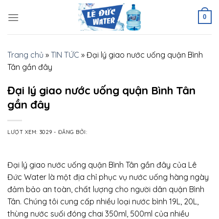
Skip
to
0
content
Trang chủ
»
TIN TỨC
»
Đại lý giao nước uống quận Bình
Tân gần đây
Đại lý giao nước uống quận Bình Tân
gần đây
LƯỢT XEM: 3029
-
ĐĂNG BỞI:
Đại lý giao nước uống quận Bình Tân gần đây của Lê
Đức Water là một địa chỉ phục vụ nước uống hàng ngày
đảm bảo an toàn, chất lượng cho người dân quận Bình
Tân. Chúng tôi cung cấp nhiều loại nước bình 19L, 20L,
thùng nước suối đóng chai 350ml, 500ml của nhiều