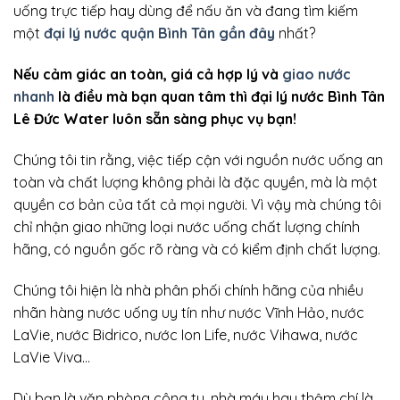
uống trực tiếp hay dùng để nấu ăn và đang tìm kiếm
một
đại lý nước quận Bình Tân gần đây
nhất?
Nếu cảm giác an toàn, giá cả hợp lý và
giao nước
nhanh
là điều mà bạn quan tâm thì đại lý nước Bình Tân
Lê Đức Water luôn sẵn sàng phục vụ bạn!
Chúng tôi tin rằng, việc tiếp cận với nguồn nước uống an
toàn và chất lượng không phải là đặc quyền, mà là một
quyền cơ bản của tất cả mọi người. Vì vậy mà chúng tôi
chỉ nhận giao những loại nước uống chất lượng chính
hãng, có nguồn gốc rõ ràng và có kiểm định chất lượng.
Chúng tôi hiện là nhà phân phối chính hãng của nhiều
nhãn hàng nước uống uy tín như nước Vĩnh Hảo, nước
LaVie, nước Bidrico, nước Ion Life, nước Vihawa, nước
LaVie Viva…
Dù bạn là văn phòng công ty, nhà máy hay thậm chí là