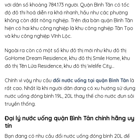
với dân số khoảng 784.173 người. Quận Bình Tân có tốc
độ đô thi hoá diễn ra khá nhanh, hầu như các phường
không còn đất nông nghiệp. Trên địa bàn quận Bình Tân
hiện có hai khu công nghiệp là khu công nghiệp Tân Tạo
và khu công nghiệp Vĩnh Lộc.
Ngoài ra còn có một số khu đô thị mới như khu đô thị
GoHome Dream Residence, khu đô thị Smile Home, khu
đô thị Tên Lửa Residence, khu đô thị Welife City…
Chính vì vậy nhu cầu
đổi nước uống tại quận Bình Tân
là
rất cao. Nhất là khi người dân đang có xu hướng sử dụng
nước uống đóng bình 19L, 20L thay thế cho nước đun sôi
truyền thống.
Đại lý nước uống quận Bình Tân chính hãng uy
tín
Bạn đang có nhu cầu đổi nước uống đóng bình 20L để