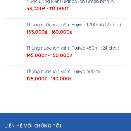
Nước uống kiềm Bidrico Ion Green bình 19L
58,000
₫
-
113,000
₫
Thùng nước ion kiềm Fujiwa 1200ml (12 chai)
155,000
₫
-
160,000
₫
Thùng nước ion kiềm Fujiwa 450ml (24 chai)
145,000
₫
-
150,000
₫
Thùng nước ion kiềm Fujiwa 300ml
125,000
₫
-
130,000
₫
LIÊN HỆ VỚI CHÚNG TÔI