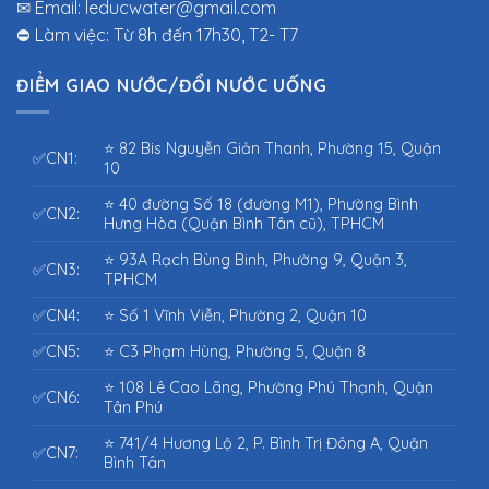
✉ Email: leducwater@gmail.com
⛔ Làm việc: Từ 8h đến 17h30, T2- T7
ĐIỂM GIAO NƯỚC/ĐỔI NƯỚC UỐNG
⭐ 82 Bis Nguyễn Giản Thanh, Phường 15, Quận
✅CN1:
10
⭐ 40 đường Số 18 (đường M1), Phường Bình
✅CN2:
Hưng Hòa (Quận Bình Tân cũ), TPHCM
⭐ 93A Rạch Bùng Binh, Phường 9, Quận 3,
✅CN3:
TPHCM
✅CN4:
⭐ Số 1 Vĩnh Viễn, Phường 2, Quận 10
✅CN5:
⭐ C3 Phạm Hùng, Phường 5, Quận 8
⭐ 108 Lê Cao Lãng, Phường Phú Thạnh, Quận
✅CN6:
Tân Phú
⭐ 741/4 Hương Lộ 2, P. Bình Trị Đông A, Quận
✅CN7:
Bình Tân