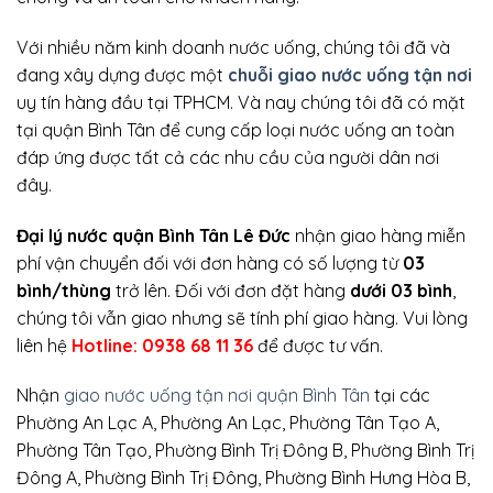
Với nhiều năm kinh doanh nước uống, chúng tôi đã và
đang xây dựng được một
chuỗi giao nước uống tận nơi
uy tín hàng đầu tại TPHCM. Và nay chúng tôi đã có mặt
tại quận Bình Tân để cung cấp loại nước uống an toàn
đáp ứng được tất cả các nhu cầu của người dân nơi
đây.
Đại lý nước quận Bình Tân Lê Đức
nhận giao hàng miễn
phí vận chuyển đối với đơn hàng có số lượng từ
03
bình/thùng
trở lên. Đối với đơn đặt hàng
dưới 03
bình
,
chúng tôi vẫn giao nhưng sẽ tính phí giao hàng. Vui lòng
liên hệ
Hotline:
0938 68 11 36
để được tư vấn.
Nhận
giao nước uống tận nơi quận Bình Tân
tại các
Phường An Lạc A, Phường An Lạc, Phường Tân Tạo A,
Phường Tân Tạo, Phường Bình Trị Đông B, Phường Bình Trị
Đông A, Phường Bình Trị Đông, Phường Bình Hưng Hòa B,