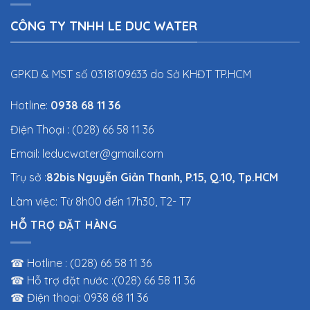
CÔNG TY TNHH LE DUC WATER
GPKD & MST số 0318109633 do Sở KHĐT TP.HCM
Hotline:
0938 68 11 36
Điện Thoại : (028) 66 58 11 36
Email: leducwater@gmail.com
Trụ sở :
82bis Nguyễn Giản Thanh, P.15, Q.10, Tp.HCM
Làm việc: Từ 8h00 đến 17h30, T2- T7
HỖ TRỢ ĐẶT HÀNG
☎ Hotline : (028) 66 58 11 36
☎ Hỗ trợ đặt nước :(028) 66 58 11 36
☎ Điện thoại: 0938 68 11 36