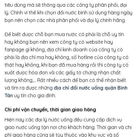
tiêu dùng mà sẽ thông qua các công ty phân phối, đại
lý. Chính vì thế khi chọn đổi nước bình sử dụng hàng ngày
bạn nên chọn các nhà phân phối và đại lý chính hãng.
Để biết được chỗ bạn mua nước có phải là chỗ uy tín
hay không bạn nên xem công ty có website hay
fanpage gì không, địa chỉ kinh doanh của công ty có
phải là địa chỉ ma hay không, số hotline của công ty có
thật hay không, khi bạn đã mua hàng rồi thì công ty có
xuất được hóa đơn và các giấy tờ chứng nhận chất
lượng không,… Rất nhiều cách để bạn có thể nhận biết
và tìm ra được những
địa chỉ đổi nước uống quận Bình
Tân
uy tín cho gia đình.
Chi phí vận chuyển, thời gian giao hàng
Hiện nay các đại lý nước uống đều cung cấp dịch vụ
giao nước uống tận nơi cho khách hàng. Thời gian và chi
phí giao hàng cũng sẽ tùy thuộc vào khu vực và số