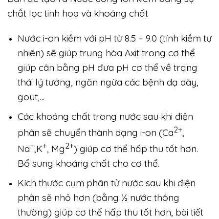
chắt lọc tinh hoa và khoáng chất
Nước i-on kiềm với pH từ 8.5 – 9.0 (tính kiềm tự
nhiên) sẽ giúp trung hòa Axit trong cơ thể
giúp cân bằng pH đưa pH cơ thể về trạng
thái lý tưởng, ngăn ngừa các bệnh dạ dày,
gout,…
Các khoáng chất trong nước sau khi điện
2+
phân sẽ chuyển thành dạng i-on (Ca
,
+
+
2+
Na
,K
, Mg
) giúp cơ thể hấp thu tốt hơn.
Bổ sung khoáng chất cho cơ thể.
Kích thước cụm phân tử nước sau khi điện
phân sẽ nhỏ hơn (bằng ½ nước thông
thường) giúp cơ thể hấp thu tốt hơn, bài tiết