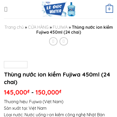
Skip
to
0
content
Trang chủ
»
CỬA HÀNG
»
FUJIWA
»
Thùng nước ion kiềm
Fujiwa 450ml (24 chai)
Thùng nước ion kiềm Fujiwa 450ml (24
chai)
145,000
₫
-
150,000
₫
Thương hiệu: Fujiwa (Việt Nam)
Sản xuất tại: Việt Nam
Loại nước: Nước uống i-on kiềm công nghệ Nhật Bản