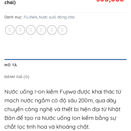
chai)
Danh mục:
FUJIWA
,
Nước suối đóng chai
MÔ TẢ
ĐÁNH GIÁ (0)
Nước uống I-on kiềm Fujiwa được khai thác từ
mạch nước ngầm có độ sâu 200m, qua dây
chuyền công nghệ và thiết bị hiện đại từ Nhật
Bản để tạo ra Nước uống Ion kiềm bằng sự
chắt lọc tinh hoa và khoáng chất.