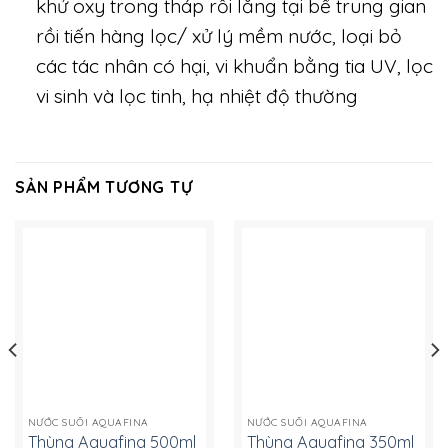
khử oxy trong tháp rồi lắng tại bể trung gian
rồi tiến hàng lọc/ xử lý mềm nước, loại bỏ
các tác nhân có hại, vi khuẩn bằng tia UV, lọc
vi sinh và lọc tinh, hạ nhiệt độ thường
SẢN PHẨM TƯƠNG TỰ
NƯỚC SUỐI AQUAFINA
NƯỚC SUỐI AQUAFINA
Thùng Aquafina 500ml
Thùng Aquafina 350ml