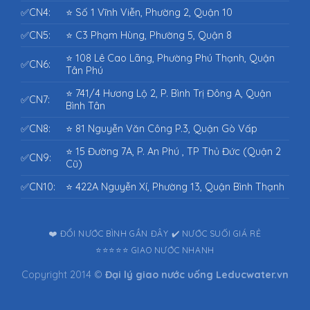
✅CN4:
⭐ Số 1 Vĩnh Viễn, Phường 2, Quận 10
✅CN5:
⭐ C3 Phạm Hùng, Phường 5, Quận 8
⭐ 108 Lê Cao Lãng, Phường Phú Thạnh, Quận
✅CN6:
Tân Phú
⭐ 741/4 Hương Lộ 2, P. Bình Trị Đông A, Quận
✅CN7:
Bình Tân
✅CN8:
⭐ 81 Nguyễn Văn Công P.3, Quận Gò Vấp
⭐ 15 Đường 7A, P. An Phú , TP Thủ Đức (Quận 2
✅CN9:
Cũ)
✅CN10:
⭐ 422A Nguyễn Xí, Phường 13, Quận Bình Thạnh
❤️ ĐỔI NƯỚC BÌNH GẦN ĐÂY
✔️ NƯỚC SUỐI GIÁ RẺ
⭐⭐⭐⭐⭐ GIAO NƯỚC NHANH
Copyright 2014 ©
Đại lý giao nước uống
Leducwater.vn