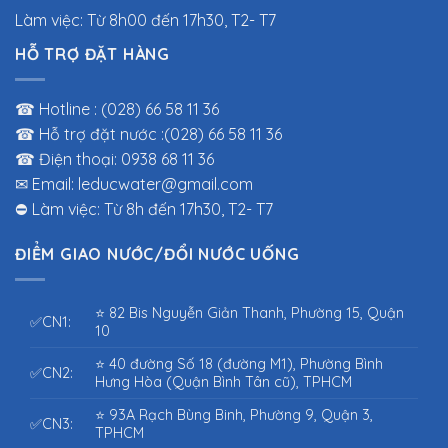
Làm việc: Từ 8h00 đến 17h30, T2- T7
HỖ TRỢ ĐẶT HÀNG
☎ Hotline : (028) 66 58 11 36
☎ Hỗ trợ đặt nước :(028) 66 58 11 36
☎ Điện thoại: 0938 68 11 36
✉ Email: leducwater@gmail.com
⛔ Làm việc: Từ 8h đến 17h30, T2- T7
ĐIỂM GIAO NƯỚC/ĐỔI NƯỚC UỐNG
⭐ 82 Bis Nguyễn Giản Thanh, Phường 15, Quận
✅CN1:
10
⭐ 40 đường Số 18 (đường M1), Phường Bình
✅CN2:
Hưng Hòa (Quận Bình Tân cũ), TPHCM
⭐ 93A Rạch Bùng Binh, Phường 9, Quận 3,
✅CN3:
TPHCM