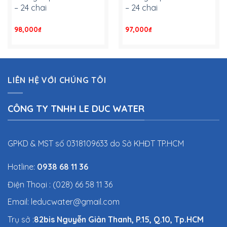
– 24 chai
– 24 chai
98,000
₫
-
97,000
₫
-
LIÊN HỆ VỚI CHÚNG TÔI
CÔNG TY TNHH LE DUC WATER
GPKD & MST số 0318109633 do Sở KHĐT TP.HCM
Hotline:
0938 68 11 36
Điện Thoại : (028) 66 58 11 36
Email: leducwater@gmail.com
Trụ sở :
82bis Nguyễn Giản Thanh, P.15, Q.10, Tp.HCM