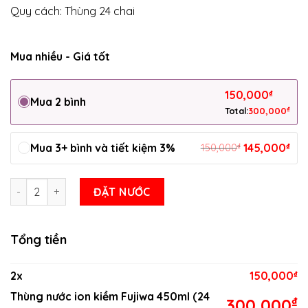
Quy cách: Thùng 24 chai
Mua nhiều - Giá tốt
150,000
₫
Mua 2 bình
₫
Total:
300,000
Mua 3+ bình và tiết kiệm 3%
₫
145,000
₫
150,000
Thùng nước ion kiềm Fujiwa 450ml (24 chai) số lượng
ĐẶT NƯỚC
Tổng tiền
2
x
150,000
₫
Thùng nước ion kiềm Fujiwa 450ml (24
₫
300,000