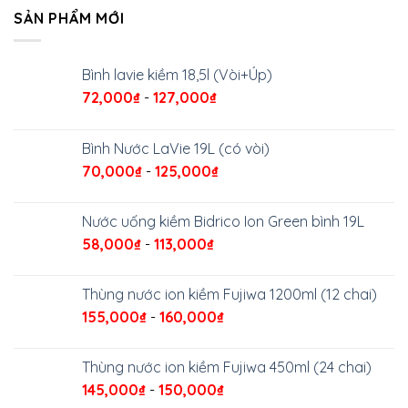
SẢN PHẨM MỚI
Bình lavie kiềm 18,5l (Vòi+Úp)
72,000
₫
-
127,000
₫
Bình Nước LaVie 19L (có vòi)
70,000
₫
-
125,000
₫
Nước uống kiềm Bidrico Ion Green bình 19L
58,000
₫
-
113,000
₫
Thùng nước ion kiềm Fujiwa 1200ml (12 chai)
155,000
₫
-
160,000
₫
Thùng nước ion kiềm Fujiwa 450ml (24 chai)
145,000
₫
-
150,000
₫