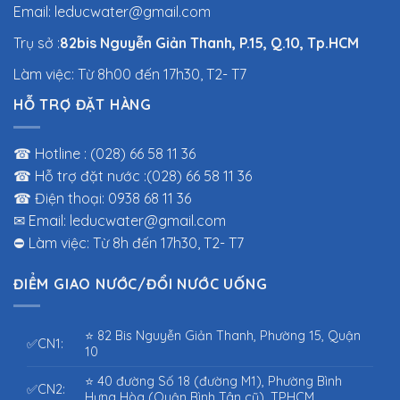
Email: leducwater@gmail.com
Trụ sở :
82bis Nguyễn Giản Thanh, P.15, Q.10, Tp.HCM
Làm việc: Từ 8h00 đến 17h30, T2- T7
HỖ TRỢ ĐẶT HÀNG
☎ Hotline : (028) 66 58 11 36
☎ Hỗ trợ đặt nước :(028) 66 58 11 36
☎ Điện thoại: 0938 68 11 36
✉ Email: leducwater@gmail.com
⛔ Làm việc: Từ 8h đến 17h30, T2- T7
ĐIỂM GIAO NƯỚC/ĐỔI NƯỚC UỐNG
⭐ 82 Bis Nguyễn Giản Thanh, Phường 15, Quận
✅CN1:
10
⭐ 40 đường Số 18 (đường M1), Phường Bình
✅CN2:
Hưng Hòa (Quận Bình Tân cũ), TPHCM