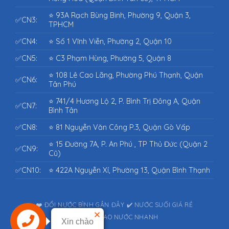
⭐ 93A Rạch Bùng Binh, Phường 9, Quận 3,
✅CN3:
TPHCM
✅CN4:
⭐ Số 1 Vĩnh Viễn, Phường 2, Quận 10
✅CN5:
⭐ C3 Phạm Hùng, Phường 5, Quận 8
⭐ 108 Lê Cao Lãng, Phường Phú Thạnh, Quận
✅CN6:
Tân Phú
⭐ 741/4 Hương Lộ 2, P. Bình Trị Đông A, Quận
✅CN7:
Bình Tân
✅CN8:
⭐ 81 Nguyễn Văn Công P.3, Quận Gò Vấp
⭐ 15 Đường 7A, P. An Phú , TP Thủ Đức (Quận 2
✅CN9:
Cũ)
✅CN10:
⭐ 422A Nguyễn Xí, Phường 13, Quận Bình Thạnh
❤️ ĐỔI NƯỚC BÌNH GẦN ĐÂY
✔️ NƯỚC SUỐI GIÁ RẺ
⭐⭐⭐⭐⭐ GIAO NƯỚC NHANH
Xin chào
Liên hệ