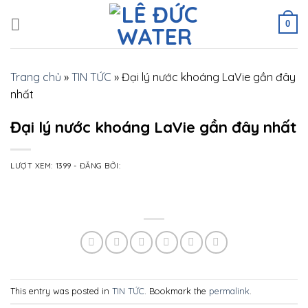
Skip
to
0
content
Trang chủ
»
TIN TỨC
»
Đại lý nước khoáng LaVie gần đây
nhất
Đại lý nước khoáng LaVie gần đây nhất
LƯỢT XEM: 1399
-
ĐĂNG BỞI:
This entry was posted in
TIN TỨC
. Bookmark the
permalink
.