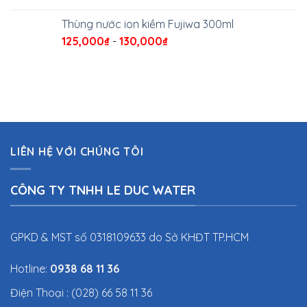
Thùng nước ion kiềm Fujiwa 300ml
125,000
₫
-
130,000
₫
LIÊN HỆ VỚI CHÚNG TÔI
CÔNG TY TNHH LE DUC WATER
GPKD & MST số 0318109633 do Sở KHĐT TP.HCM
Hotline:
0938 68 11 36
Điện Thoại : (028) 66 58 11 36